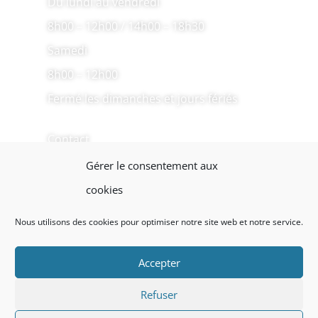
Du lundi au vendredi
8h00 – 12h00 / 14h00 – 18h30
Samedi
8h00 – 12h00
Fermé les dimanches et jours fériés
Contact
04 66 80 35 87
Gérer le consentement aux
cookies
Prendre RDV
Nous utilisons des cookies pour optimiser notre site web et notre service.
Accepter
,
Index LD
créateur de sites internet et
Refuser
,
d’applications mobiles (iOS / Adroid)
Mentions