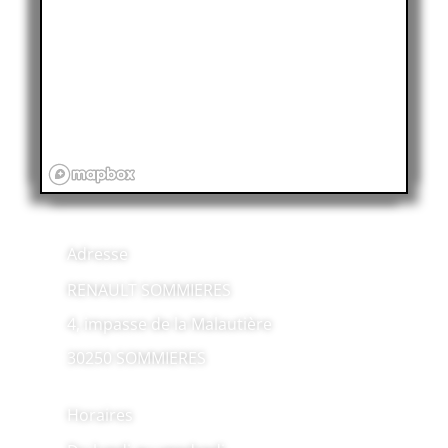
Adresse
RENAULT SOMMIERES
4, impasse de la Malautière
30250 SOMMIERES
Horaires