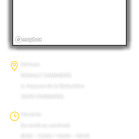
Adresse

RENAULT SOMMIERES
4, impasse de la Malautière
30250 SOMMIERES
Horaires
}
Du lundi au vendredi
8h00 – 12h00 / 14h00 – 18h30