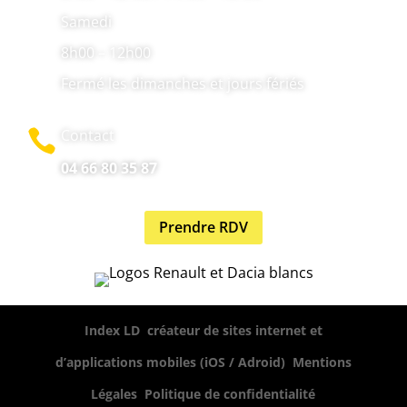
Samedi
8h00 – 12h00
Fermé les dimanches et jours fériés
Contact

04 66 80 35 87
Prendre RDV
,
Index LD
créateur de sites internet et
,
d’applications mobiles (iOS / Adroid)
Mentions
,
Légales
Politique de confidentialité