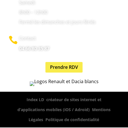
Samedi
8h00 – 12h00
Fermé les dimanches et jours fériés
Contact

04 66 80 35 87
Prendre RDV
,
Index LD
créateur de sites internet et
,
d’applications mobiles (iOS / Adroid)
Mentions
,
Légales
Politique de confidentialité