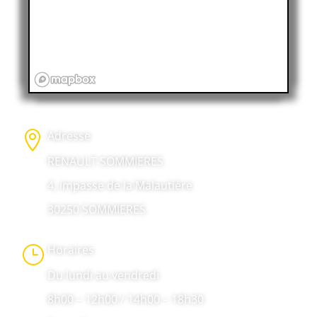
Adresse

RENAULT SOMMIERES
4, impasse de la Malautière
30250 SOMMIERES
Horaires
}
Du lundi au vendredi
8h00 – 12h00 / 14h00 – 18h30