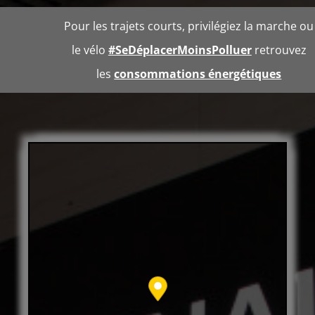
Pour les trajets courts, privilégiez la marche ou
le vélo
#SeDéplacerMoinsPolluer
retrouvez
les
consommations énergétiques