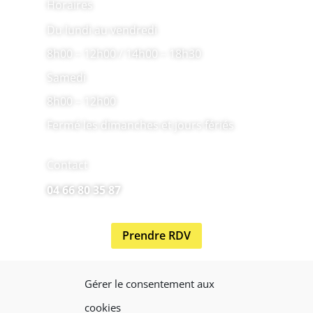
Horaires
Du lundi au vendredi
8h00 – 12h00 / 14h00 – 18h30
Samedi
8h00 – 12h00
Fermé les dimanches et jours fériés
Contact
04 66 80 35 87
Prendre RDV
Gérer le consentement aux
cookies