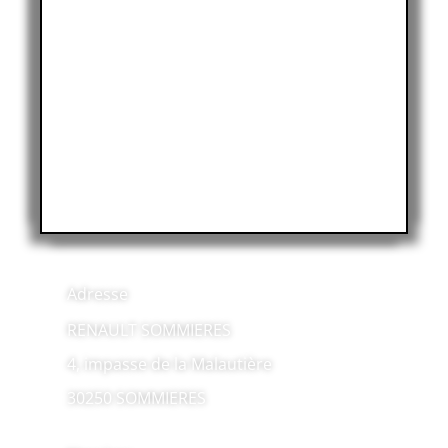
Adresse
RENAULT SOMMIERES
4, impasse de la Malautière
30250 SOMMIERES