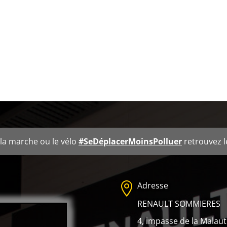
z la marche ou le vélo
#SeDéplacerMoinsPolluer
retrouvez 
Adresse

RENAULT SOMMIERES
4, impasse de la Malaut