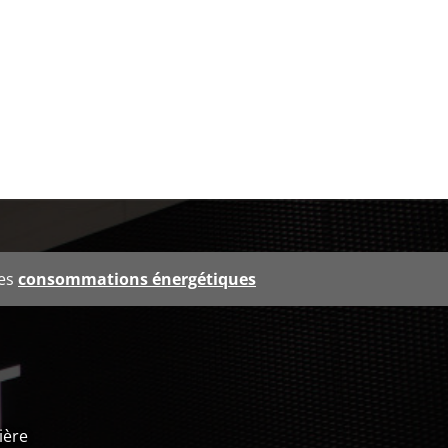
les
consommations énergétiques
ière