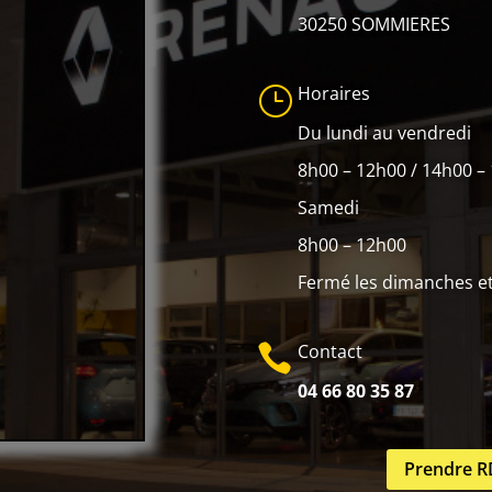
30250 SOMMIERES
Horaires
}
Du lundi au vendredi
8h00 – 12h00 / 14h00 –
Samedi
8h00 – 12h00
Fermé les dimanches et 
Contact

04 66 80 35 87
Prendre 