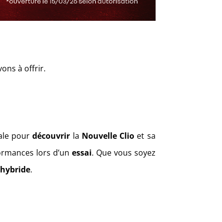
ns à offrir.
éale pour
découvrir
la
Nouvelle Clio
et sa
formances lors d’un
essai
. Que vous soyez
 hybride
.