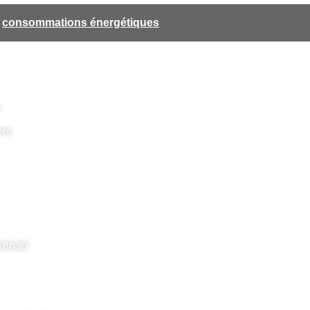
s
consommations énergétiques
S
ère
 18h30