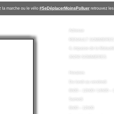
ez la marche ou le vélo
#SeDéplacerMoinsPolluer
retrouvez le
Adresse
RENAULT SOMMIERE
4, impasse de la Malauti
30250 SOMMIERES
Horaires
Du lundi au vendredi
8h00 – 12h00 / 14h00 –
Samedi
8h00 – 12h00