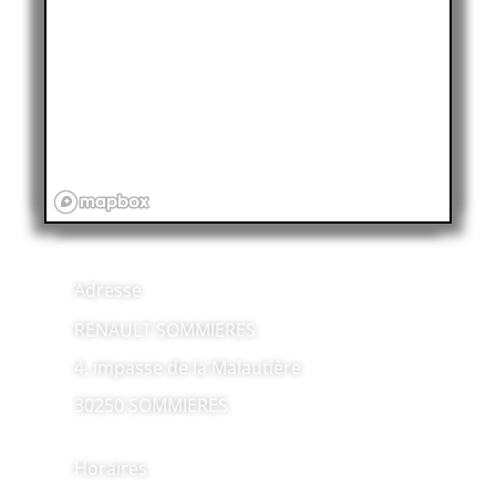
Adresse
RENAULT SOMMIERES
4, impasse de la Malautière
30250 SOMMIERES
Horaires