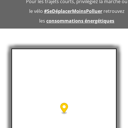
Pour les trajets courts, privilégiez la marche ou
le vélo
#SeDéplacerMoinsPolluer
retrouvez
les
consommations énergétiques