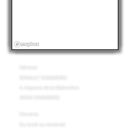
Adresse
RENAULT SOMMIERES
4, impasse de la Malautière
30250 SOMMIERES
Horaires
Du lundi au vendredi